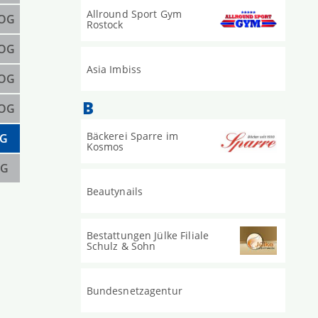
Allround Sport Gym
 OG
Rostock
 OG
Asia Imbiss
 OG
B
 OG
Bäckerei Sparre im
G
Kosmos
G
Beautynails
Bestattungen Jülke Filiale
Schulz & Sohn
Bundesnetzagentur