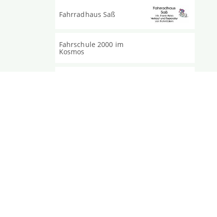
Fahrradhaus Saß
Fahrschule 2000 im
Kosmos
Fleischerei Ledder
Fotomaster
Frieda H. Schuhhaus
G
Geldautomat
OstseeSparkasse Rostock
UM
DATENSCHUTZ