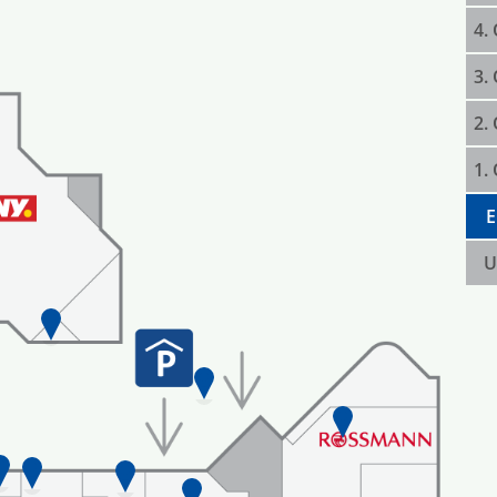
4.
3.
2.
1.
E
U