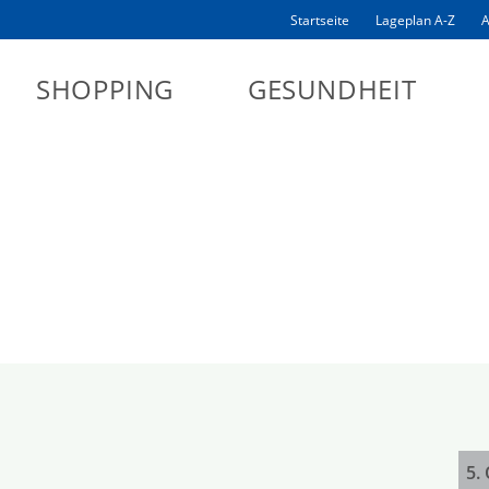
Startseite
Lageplan A-Z
A
SHOPPING
GESUNDHEIT
5.