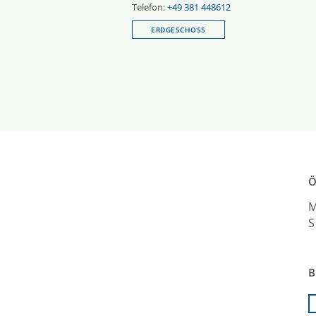
Telefon:
+49 381 448612
ERDGESCHOSS
Ö
M
S
B